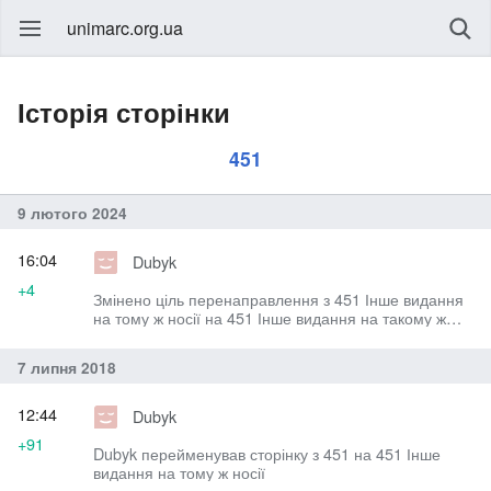
unimarc.org.ua
Історія сторінки
451
9 лютого 2024
16:04
Dubyk
+4
Змінено ціль перенаправлення з 451 Інше видання
на тому ж носії на 451 Інше видання на такому ж
носії
7 липня 2018
12:44
Dubyk
+91
Dubyk перейменував сторінку з 451 на 451 Інше
видання на тому ж носії