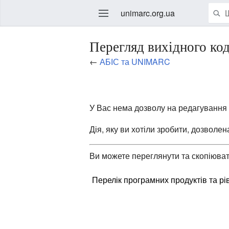
unimarc.org.ua
Перегляд вихідного к
←
АБІС та UNIMARC
У Вас нема дозволу на редагування ц
Дія, яку ви хотіли зробити, дозволе
Ви можете переглянути та скопіювати