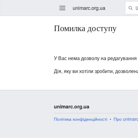
unimarc.org.ua
Помилка доступу
У Вас нема дозволу на редагування ц
Дія, яку ви хотіли зробити, дозволе
unimarc.org.ua
Політика конфіденційності
Про unimarc