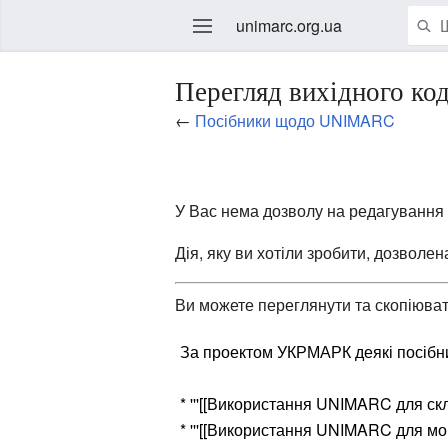
unimarc.org.ua
Перегляд вихідного к
←
Посібники щодо UNIMARC
У Вас нема дозволу на редагування ц
Дія, яку ви хотіли зробити, дозволе
Ви можете переглянути та скопіювати