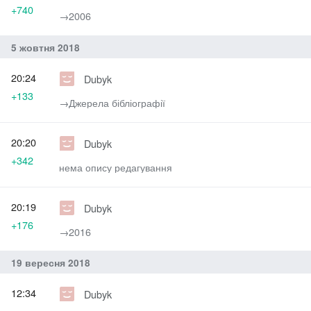
+740
→‎2006
5 жовтня 2018
20:24
Dubyk
+133
→‎Джерела бібліографії
20:20
Dubyk
+342
нема опису редагування
20:19
Dubyk
+176
→‎2016
19 вересня 2018
12:34
Dubyk