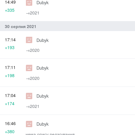
14:49
Dubyk
+335
→‎2021
30 серпня 2021
17:14
Dubyk
+193
→‎2020
17:11
Dubyk
+198
→‎2020
17:04
Dubyk
+174
→‎2021
16:46
Dubyk
+380
нема опису редагування