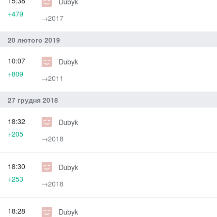
15:38
Dubyk
+479
→‎2017
20 лютого 2019
10:07
Dubyk
+809
→‎2011
27 грудня 2018
18:32
Dubyk
+205
→‎2018
18:30
Dubyk
+253
→‎2018
18:28
Dubyk